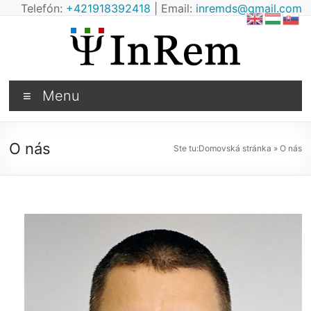
Prejsť
Telefón:
+421918392418
| Email:
inremds@gmail.com
na
obsah
Dopravný
Menu
psychológ
poradenská
O nás
Ste tu:
Domovská stránka
»
O nás
psychológia
Dunajská
Streda