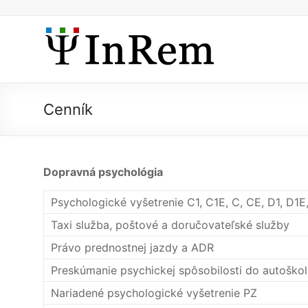
Prejsť
na
obsah
Dopravný
psychológ
poradenská
Cenník
psychológia
Dunajská
Streda
Dopravná psychológia
Psychologické vyšetrenie C1, C1E, C, CE, D1, D1E
Taxi služba, poštové a doručovateľské služby
Právo prednostnej jazdy a ADR
Preskúmanie psychickej spôsobilosti do autoško
Nariadené psychologické vyšetrenie PZ