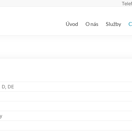
Tele
Úvod
O nás
Služby
C
, D, DE
ly