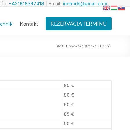
fón:
+421918392418
| Email:
inremds@gmail.com
enník
Kontakt
REZERVÁCIA TERMÍNU
Ste tu:
Domovská stránka
»
Cenník
80 €
80 €
90 €
85 €
90 €